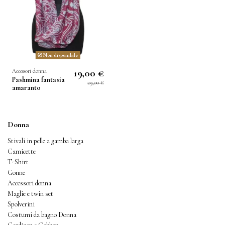
Non disponibile
19,00 €
Accessori donna
Pashmina fantasia
29,00 €
amaranto
Donna
Stivali in pelle a gamba larga
Camicette
T-Shirt
Gonne
Accessori donna
Maglie e twin set
Spolverini
Costumi da bagno Donna