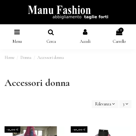
0
Menu
Cerca
Accedi
Carrello
Home
Donna
Accessori donna
Accessori donna
Rilevanza
3
-11,00 €
-10,00 €