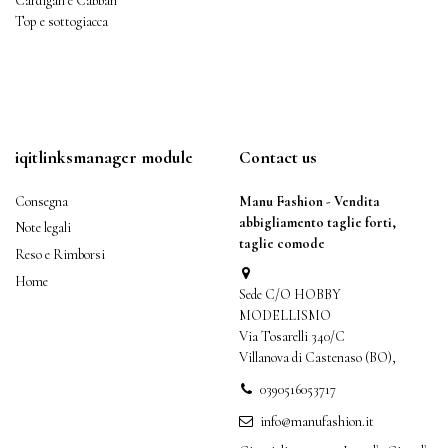
Cardigan e Cabban
Top e sottogiacca
iqitlinksmanager module
Contact us
Consegna
Manu Fashion - Vendita
abbigliamento taglie forti,
Note legali
taglie comode
Reso e Rimborsi
Home
Sede C/O HOBBY
MODELLISMO
Via Tosarelli 340/C
Villanova di Castenaso (BO),
0390516053717
info@manufashion.it