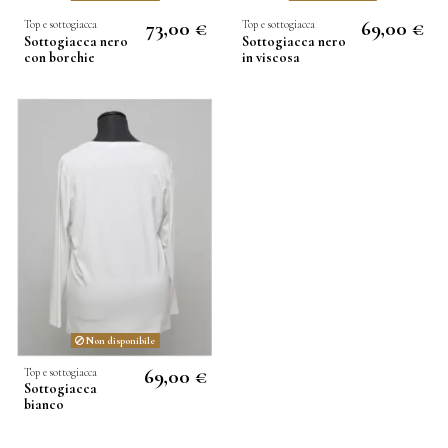
73,00 €
69,00 €
Top e sottogiacca
Top e sottogiacca
Sottogiacca nero
Sottogiacca nero
con borchie
in viscosa
Non disponibile
69,00 €
Top e sottogiacca
Sottogiacca
bianco