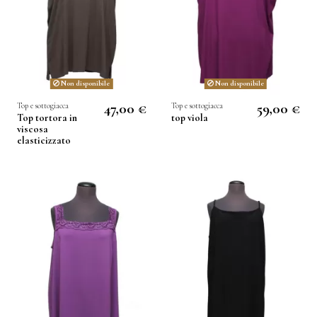
Non disponibile
Non disponibile
47,00 €
59,00 €
Top e sottogiacca
Top e sottogiacca
Top tortora in
top viola
viscosa
elasticizzato