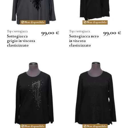
Non disponibile
Non disponibile
99,00 €
99,00 €
Top e sottogiacca
Top e sottogiacca
Sottogiacca
Sottogiacca nero
grigio in viscosa
in viscosa
elasticizzato
elasticizzato
Non disponibile
Non disponibile