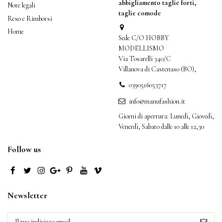
abbigliamento taglie forti,
Note legali
taglie comode
Reso e Rimborsi
Home
Sede C/O HOBBY
MODELLISMO
Via Tosarelli 340/C
Villanova di Castenaso (BO),
0390516053717
info@manufashion.it
Giorni di apertura: Lunedì, Giovedì,
Venerdì, Sabato dalle 10 alle 12,30
Follow us
Newsletter