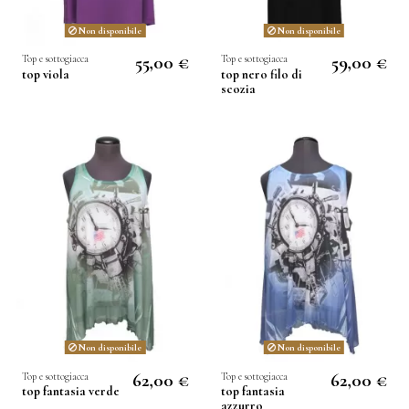
Non disponibile
Non disponibile
55,00 €
59,00 €
Top e sottogiacca
Top e sottogiacca
top viola
top nero filo di
scozia
Non disponibile
Non disponibile
62,00 €
62,00 €
Top e sottogiacca
Top e sottogiacca
top fantasia verde
top fantasia
azzurro