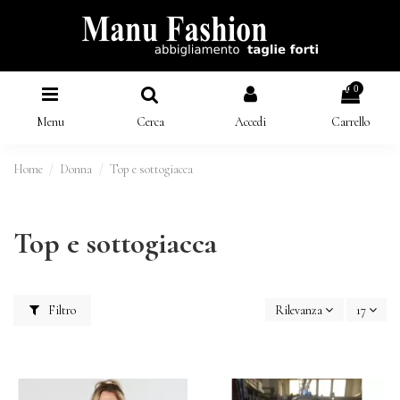
0
Menu
Cerca
Accedi
Carrello
Home
Donna
Top e sottogiacca
Top e sottogiacca
Filtro
Rilevanza
17