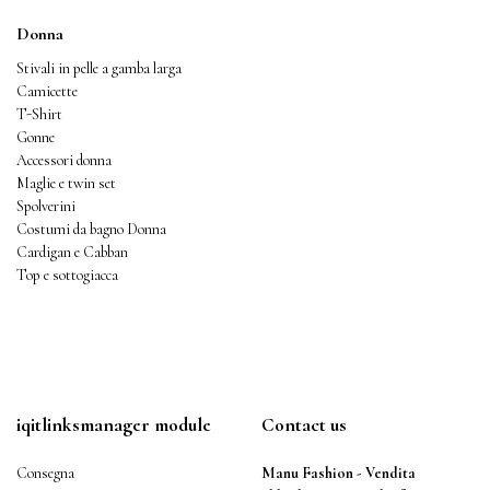
Donna
Stivali in pelle a gamba larga
Camicette
T-Shirt
Gonne
Accessori donna
Maglie e twin set
Spolverini
Costumi da bagno Donna
Cardigan e Cabban
Top e sottogiacca
iqitlinksmanager module
Contact us
Consegna
Manu Fashion - Vendita