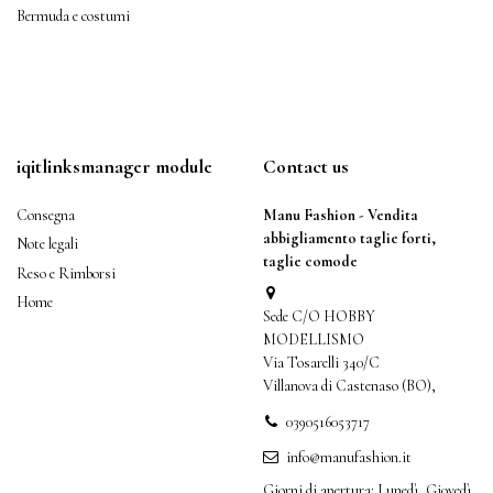
Bermuda e costumi
iqitlinksmanager module
Contact us
Consegna
Manu Fashion - Vendita
abbigliamento taglie forti,
Note legali
taglie comode
Reso e Rimborsi
Home
Sede C/O HOBBY
MODELLISMO
Via Tosarelli 340/C
Villanova di Castenaso (BO),
0390516053717
info@manufashion.it
Giorni di apertura: Lunedì, Giovedì,