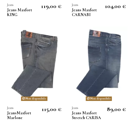
119,00 €
104,00 €
Jeans
Jeans
Jeans Maxfort
Jeans Maxfort
KING
CARNABI
Non disponibile
Non disponibile
115,00 €
89,00 €
Jeans
Jeans
JeansMaxfort
Jeans Maxfort
Marlone
Stretch CARISA