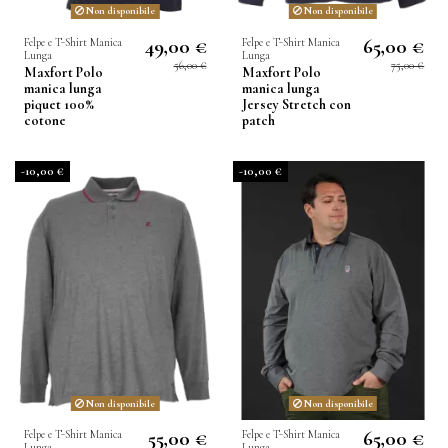
Non disponibile
Non disponibile
49,00 €
65,00 €
Felpe e T-Shirt Manica
Felpe e T-Shirt Manica
Lunga
Lunga
56,00 €
75,00 €
Maxfort Polo
Maxfort Polo
manica lunga
manica lunga
piquet 100%
Jersey Stretch con
cotone
patch
-10,00 €
-10,00 €
Non disponibile
Non disponibile
55,00 €
65,00 €
Felpe e T-Shirt Manica
Felpe e T-Shirt Manica
Lunga
Lunga