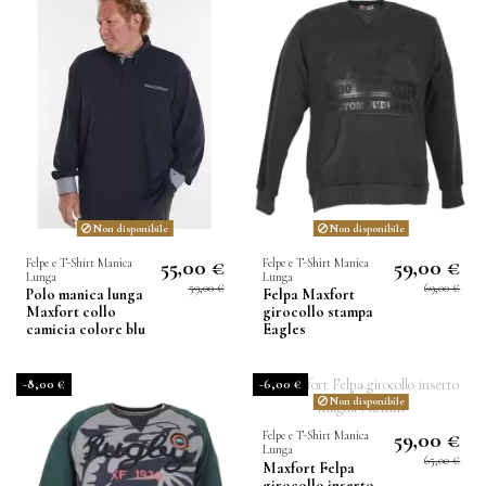
Non disponibile
Non disponibile
55,00 €
59,00 €
Felpe e T-Shirt Manica
Felpe e T-Shirt Manica
Lunga
Lunga
59,00 €
69,00 €
Polo manica lunga
Felpa Maxfort
Maxfort collo
girocollo stampa
camicia colore blu
Eagles
-8,00 €
-6,00 €
Non disponibile
59,00 €
Felpe e T-Shirt Manica
Lunga
65,00 €
Maxfort Felpa
girocollo inserto