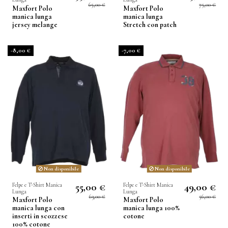
65,00 €
75,00 €
Maxfort Polo
Maxfort Polo
manica lunga
manica lunga
jersey melange
Stretch con patch
-8,00 €
-7,00 €
Non disponibile
Non disponibile
55,00 €
49,00 €
Felpe e T-Shirt Manica
Felpe e T-Shirt Manica
Lunga
Lunga
63,00 €
56,00 €
Maxfort Polo
Maxfort Polo
manica lunga con
manica lunga 100%
inserti in scozzese
cotone
100% cotone