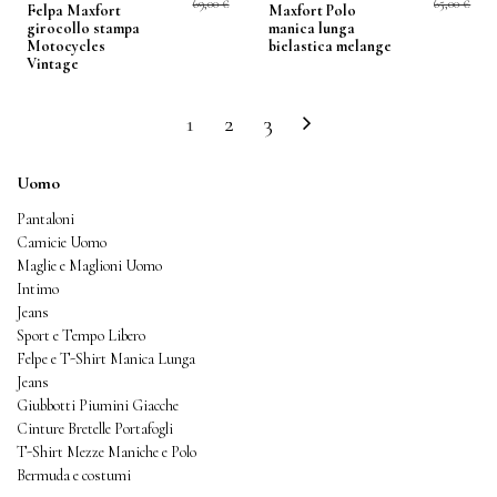
69,00 €
65,00 €
Felpa Maxfort
Maxfort Polo
girocollo stampa
manica lunga
Motocycles
bielastica melange
Vintage
1
2
3
Uomo
Pantaloni
Camicie Uomo
Maglie e Maglioni Uomo
Intimo
Jeans
Sport e Tempo Libero
Felpe e T-Shirt Manica Lunga
Jeans
Giubbotti Piumini Giacche
Cinture Bretelle Portafogli
T-Shirt Mezze Maniche e Polo
Bermuda e costumi