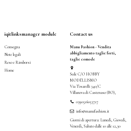
iqitlinksmanager module
Contact us
Consegna
Manu Fashion - Vendita
abbigliamento taglie forti,
Note legali
taglie comode
Reso e Rimborsi
Home
Sede C/O HOBBY
MODELLISMO
Via Tosarelli 340/C
Villanova di Castenaso (BO),
0390516053717
info@manufashion.it
Giorni di apertura: Lunedì, Giovedì,
Venerdì, Sabato dalle 10 alle 12,30