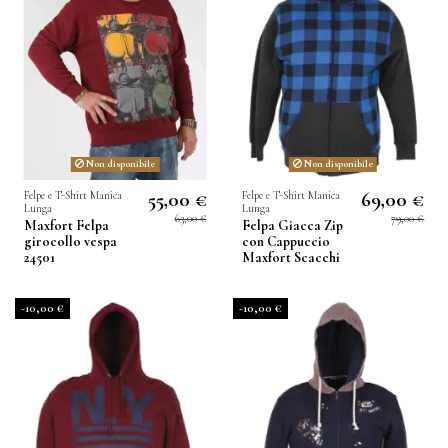
Non disponibile
Non disponibile
55,00 €
69,00 €
Felpe e T-Shirt Manica
Felpe e T-Shirt Manica
Lunga
Lunga
63,00 €
79,00 €
Maxfort Felpa
Felpa Giacca Zip
girocollo vespa
con Cappuccio
24501
Maxfort Scacchi
-10,00 €
-10,00 €