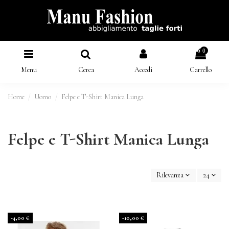
0
Menu
Cerca
Accedi
Carrello
Home
Uomo
Felpe e T-Shirt Manica Lunga
Felpe e T-Shirt Manica Lunga
Rilevanza
24
-4,00 €
-10,00 €