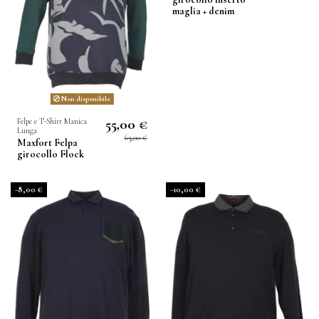
maglia + denim
Non disponibile
55,00 €
Felpe e T-Shirt Manica
Lunga
63,00 €
Maxfort Felpa
girocollo Flock
-8,00 €
-10,00 €