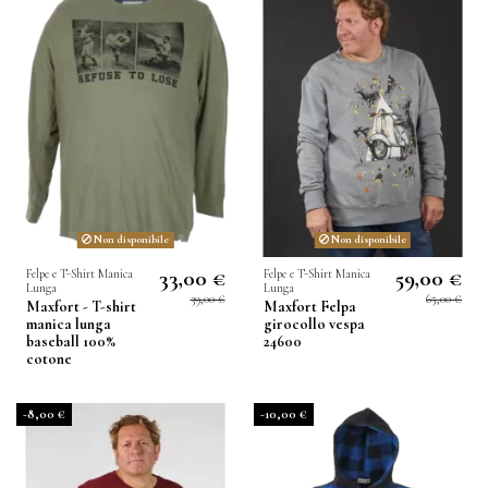
Non disponibile
Non disponibile
33,00 €
59,00 €
Felpe e T-Shirt Manica
Felpe e T-Shirt Manica
Lunga
Lunga
39,00 €
65,00 €
Maxfort - T-shirt
Maxfort Felpa
manica lunga
girocollo vespa
baseball 100%
24600
cotone
-8,00 €
-10,00 €