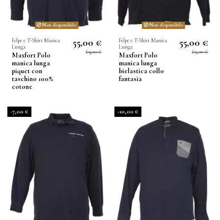
Non disponibile
Non disponibile
55,00 €
55,00 €
Felpe e T-Shirt Manica
Felpe e T-Shirt Manica
Lunga
Lunga
63,00 €
65,00 €
Maxfort Polo
Maxfort Polo
manica lunga
manica lunga
piquet con
bielastica collo
taschino 100%
fantasia
cotone
-7,00 €
-10,00 €