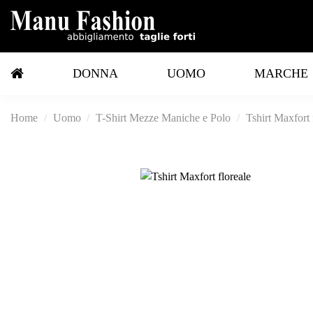
DONNA
UOMO
MARCHE
Home
Uomo
T-Shirt Mezze Maniche e Polo
Tshirt Maxfort 