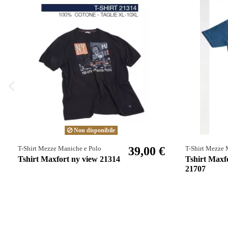
Non disponibile
39,00 €
T-Shirt Mezze Maniche e Polo
T-Shirt Mezze 
Tshirt Maxfort ny view 21314
Tshirt Maxfo
21707