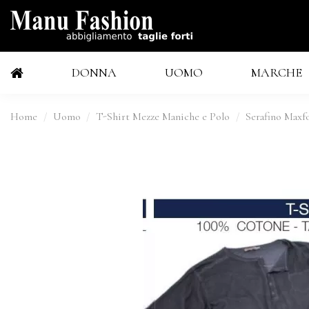
DONNA
UOMO
MARCHE
Home
Uomo
T-Shirt Mezze Maniche e Polo
Serafino Maxfo