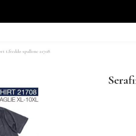
rt t.freddo spallone 21708
Serafi