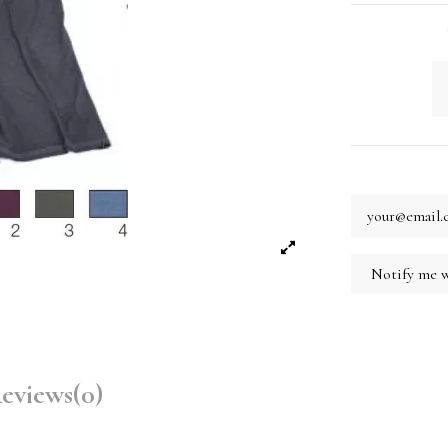
eviews
(0)