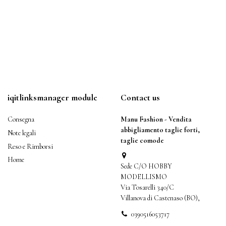
iqitlinksmanager module
Contact us
Consegna
Manu Fashion - Vendita
abbigliamento taglie forti,
Note legali
taglie comode
Reso e Rimborsi
Home
Sede C/O HOBBY
MODELLISMO
Via Tosarelli 340/C
Villanova di Castenaso (BO),
0390516053717