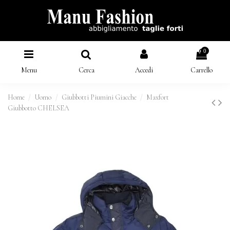
0
Menu
Cerca
Accedi
Carrello
Home
Uomo
Giubbotti Piumini Giacche
Maxfort
Giubbotto CHELSEA