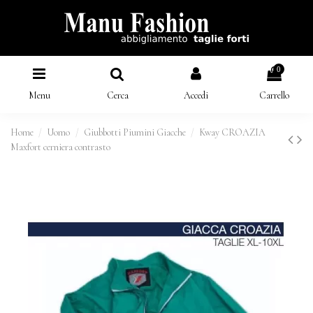
0
Menu
Cerca
Accedi
Carrello
Home
Uomo
Giubbotti Piumini Giacche
Kway CROAZIA
Maxfort cerniera contrasto