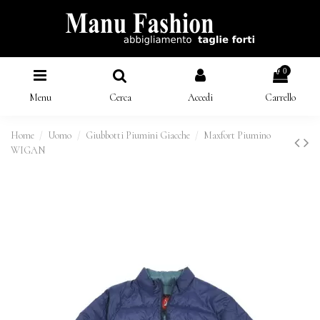
0
Menu
Cerca
Accedi
Carrello
Home
Uomo
Giubbotti Piumini Giacche
Maxfort Piumino
WIGAN