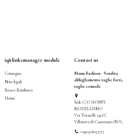
iqitlinksmanager module
Contact us
Consegna
Manu Fashion - Vendita
abbigliamento taglie forti,
Note legali
taglie comode
Reso e Rimborsi
Home
Sede C/O HOBBY
MODELLISMO
Via Tosarelli 340/C
Villanova di Castenaso (BO),
0390516053717