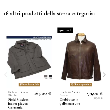
16 altri prodotti della stessa categoria:
-300,00 €
Non disponibile
Non disponibile
165,00 €
99,00 €
Giubbotti Piumini
Giubbotti Piumini
Giacche
Giacche
399,00 €
Field Maxfort
Giubbotto in
jacket giacca
pelle marrone
Germania